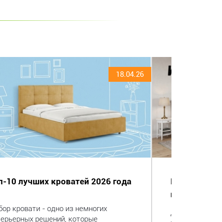
18.04.26
п-10 лучших кроватей 2026 года
Кровать с 
изголовьем:
ор кровати - одно из немногих
Деревянное из
терьерных решений, которые