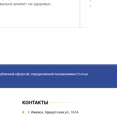
всей спальни.
вально влияют на здоровье...
от остальной к.
публичной офертой, определяемой положениями Статьи
КОНТАКТЫ
г. Ижевск, Удмуртская ул., 161А