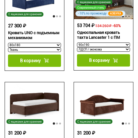
С ящиками для хранения
Современный стиль
-10% по промокоду
АЗБУКА
С ящиками для хранения
27 300 ₽
53 704 ₽
134 260 ₽
-60%
Односпальная кровать
Кровать UNO с подъемным
тахта Lancaster 1 с ПМ
механизмом
В корзину
В корзину
С ящиками для хранения
С ящиками для хранения
31 200 ₽
31 200 ₽