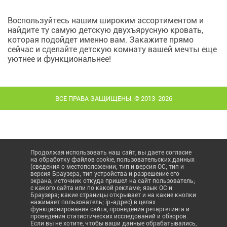
Воспользуйтесь нашим широким ассортиментом и
найдите ту самую детскую двухъярусную кровать,
которая подойдет именно вам. Закажите прямо
сейчас и сделайте детскую комнату вашей мечты еще
уютнее и функциональнее!
ВСЕ ПРАВА ЗАЩИЩЕНЫ. © 2013-2026
Продолжая использовать наш сайт, вы даете согласие
на обработку файлов cookie, пользовательских данных
(сведения о местоположении; тип и версия ОС; тип и
версия Браузера; тип устройства и разрешение его
экрана; источник откуда пришел на сайт пользователь;
с какого сайта или по какой рекламе; язык ОС и
Браузера; какие страницы открывает и на какие кнопки
нажимает пользователь; ip-адрес) в целях
функционирования сайта, проведения ретаргетинга и
проведения статистических исследований и обзоров.
Если вы не хотите, чтобы ваши данные обрабатывались,