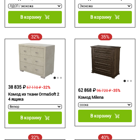
В корзину
В корзину
32%
35%
38 835 ₽
57 110 ₽
-32%
62 868 ₽
96 720 ₽
-35%
Комод из ткани OrmaSoft 2
Комод Milena
4 ящика
В корзину
В корзину
32%
40%