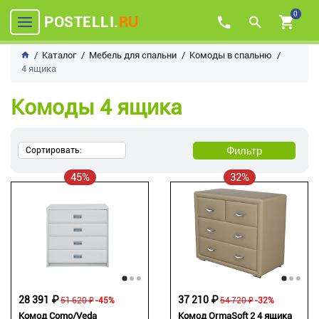
0
POSTELLI.
RU
Каталог
Мебель для спальни
Комоды в спальню
4 ящика
Комоды 4 ящика
Фильтр
Сортировать:
45%
32%
28 391 ₽
37 210 ₽
51 620 ₽
-45%
54 720 ₽
-32%
Комод Como/Veda
Комод OrmaSoft 2 4 ящика