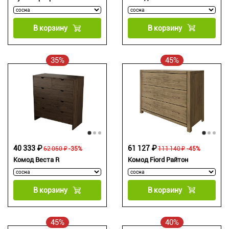
В корзину
В корзину
35%
45%
61 127 ₽
40 333 ₽
111 140 ₽
-45%
62 050 ₽
-35%
Комод Fiord Райтон
Комод Веста R
В корзину
В корзину
45%
40%