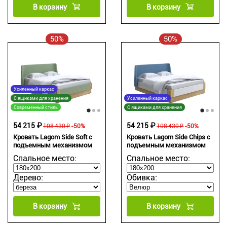
В корзину
В корзину
50%
50%
Усиленный каркас
С ящиками для хранения
Усиленный каркас
Современный стиль
С ящиками для хранения
54 215 ₽
54 215 ₽
108 430 ₽
-50%
108 430 ₽
-50%
Кровать Lagom Side Soft с
Кровать Lagom Side Chips с
подъемным механизмом
подъемным механизмом
Спальное место:
Спальное место:
Дерево:
Обивка:
В корзину
В корзину