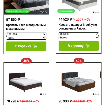
Скандинавский стиль
Стиль прованс
57 850 ₽
44 520 ₽
74 200 ₽
-40%
Кровать подиум Brooklyn с
Кровать Altea с подъемным
основанием Raibox
механизмом
В корзину
В корзину
40%
42%
78 228 ₽
90 933 ₽
130 380 ₽
-40%
156 780 ₽
-42%