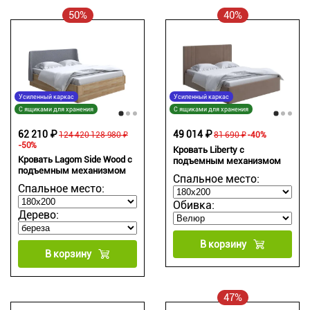
50%
40%
Усиленный каркас
Усиленный каркас
С ящиками для хранения
С ящиками для хранения
62 210 ₽
49 014 ₽
124 420 128 980 ₽
81 690 ₽
-40%
-50%
Кровать Liberty с
Кровать Lagom Side Wood с
подъемным механизмом
подъемным механизмом
Спальное место:
Спальное место:
Обивка:
Дерево:
В корзину
В корзину
47%