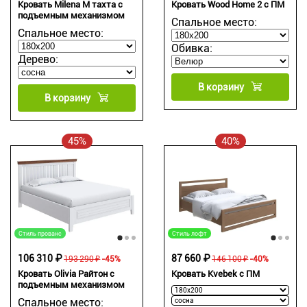
Кровать Milena М тахта с
Кровать Wood Home 2 с ПМ
подъемным механизмом
Спальное место:
Спальное место:
Обивка:
Дерево:
В корзину
В корзину
45%
40%
Стиль прованс
Стиль лофт
106 310 ₽
87 660 ₽
193 290 ₽
-45%
146 100 ₽
-40%
Кровать Olivia Райтон с
Кровать Kvebek с ПМ
подъемным механизмом
Спальное место: