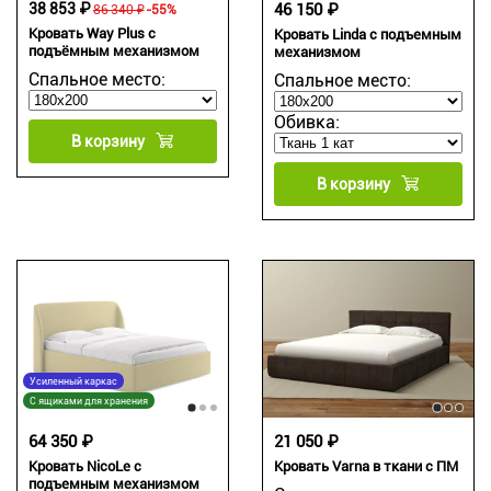
38 853 ₽
46 150 ₽
86 340 ₽
-55%
Кровать Way Plus с
Кровать Linda с подъемным
подъёмным механизмом
механизмом
Спальное место:
Спальное место:
Обивка:
В корзину
В корзину
Усиленный каркас
С ящиками для хранения
64 350 ₽
21 050 ₽
Кровать NicoLe c
Кровать Varna в ткани c ПМ
подъемным механизмом