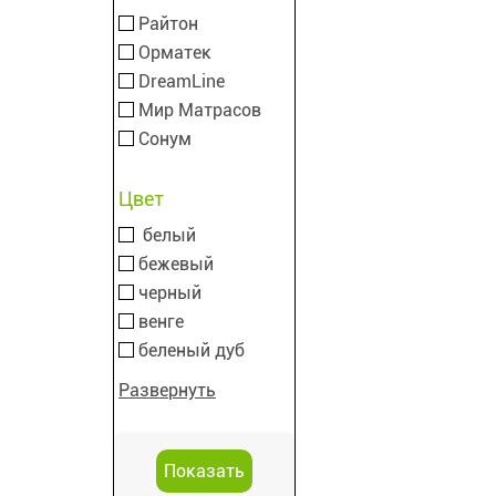
Райтон
Орматек
DreamLine
Мир Матрасов
Сонум
Цвет
белый
бежевый
черный
венге
беленый дуб
Развернуть