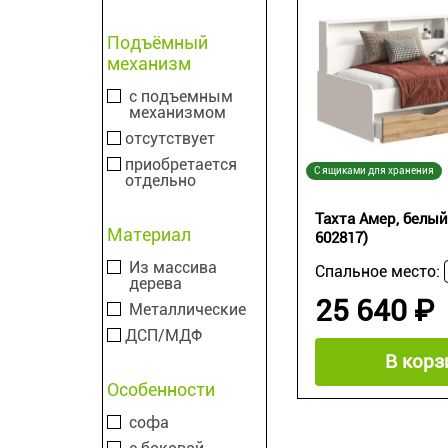
Подъёмный
механизм
с подъемным
механизмом
отсутствует
приобретается
С ящиками для хранения
отдельно
Тахта Амер, белый 
Материал
602817)
Из массива
Спальное место:
дерева
25 640 ₽
Металлические
ДСП/МДФ
В корз
Особенности
софа