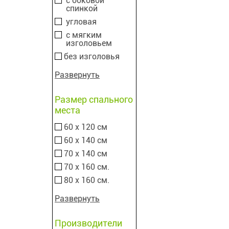
с боковой
спинкой
угловая
с мягким
изголовьем
без изголовья
Развернуть
Размер спального
места
60 х 120 см
60 х 140 см
70 х 140 см
70 х 160 см.
80 х 160 см.
Развернуть
Производители