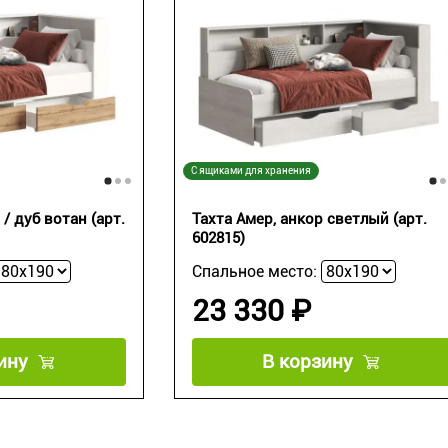
С ящиками для хранения
/ дуб вотан (арт.
Тахта Амер, анкор светлый (арт.
602815)
Спальное место:
23 330 ₽
ину
В корзину