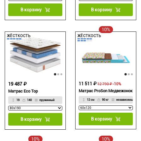
В корзину
В корзину
10%
ЖЁСТКОСТЬ
ЖЁСТКОСТЬ
19 487 ₽
11 511 ₽
12 790 ₽
-10%
Матрас ProSon Медвежонок
Матрас Eco Top
12 см
90 кг
независимые
19
140
пружинный
В корзину
В корзину
10%
10%