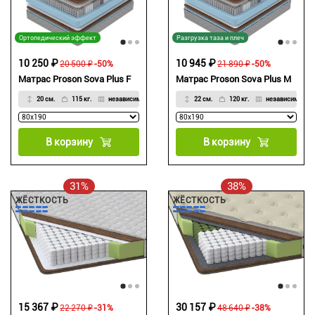
Ортопедический эффект
Разгрузка таза и плеч
10 250 ₽
10 945 ₽
20 500 ₽
-50%
21 890 ₽
-50%
Матрас Proson Sova Plus F
Матрас Proson Sova Plus M
20 см.
115 кг.
независимый
22 см.
120 кг.
независимый
В корзину
В корзину
31%
38%
ЖЁСТКОСТЬ
ЖЁСТКОСТЬ
15 367 ₽
30 157 ₽
22 270 ₽
-31%
48 640 ₽
-38%