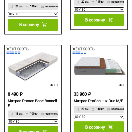
20 см.
115 кг.
независимый
23 см.
130 кг.
независимый
В корзину
В корзину
ЖЁСТКОСТЬ
ЖЁСТКОСТЬ
8 490 ₽
33 960 ₽
Матрас Proson Base Bonnell
Матрас ProSon Lux Duo M/F
F
23 см.
140 кг.
независимый
18 см.
100 кг.
зависимый
В корзину
В корзину