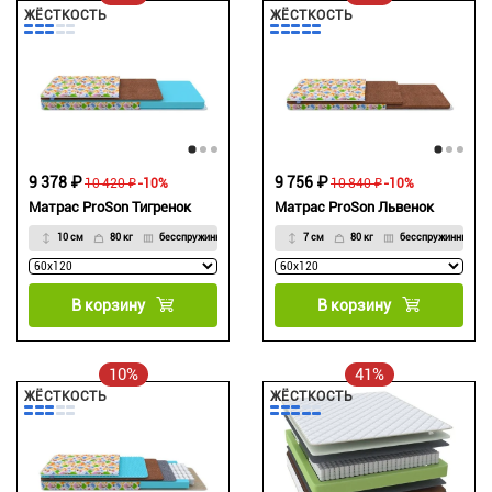
ЖЁСТКОСТЬ
ЖЁСТКОСТЬ
9 378 ₽
9 756 ₽
10 420 ₽
-10%
10 840 ₽
-10%
Матрас ProSon Тигренок
Матрас ProSon Львенок
10 см
80 кг
бесспружинный
7 см
80 кг
бесспружинный
В корзину
В корзину
10%
41%
ЖЁСТКОСТЬ
ЖЁСТКОСТЬ