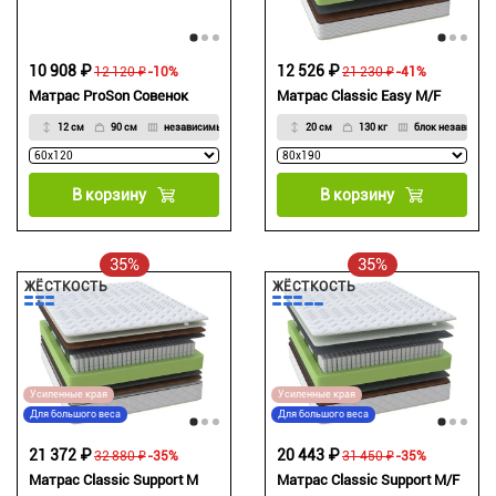
10 908 ₽
12 526 ₽
12 120 ₽
-10%
21 230 ₽
-41%
Матрас ProSon Совенок
Матрас Classic Easy M/F
12 см
90 см
независимые
20 см
130 кг
блок независим
В корзину
В корзину
35%
35%
ЖЁСТКОСТЬ
ЖЁСТКОСТЬ
Усиленные края
Усиленные края
Для большого веса
Для большого веса
21 372 ₽
20 443 ₽
32 880 ₽
-35%
31 450 ₽
-35%
Матрас Classic Support M
Матрас Classic Support M/F