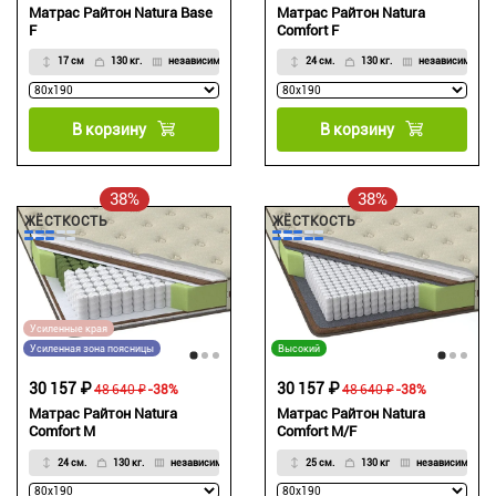
Матрас Райтон Natura Base
Матрас Райтон Natura
F
Comfort F
17 см
130 кг.
независимый
24 см.
130 кг.
независимый
В корзину
В корзину
38%
38%
ЖЁСТКОСТЬ
ЖЁСТКОСТЬ
Усиленные края
Усиленная зона поясницы
Высокий
30 157 ₽
30 157 ₽
48 640 ₽
-38%
48 640 ₽
-38%
Матрас Райтон Natura
Матрас Райтон Natura
Comfort M
Comfort M/F
24 см.
130 кг.
независимый
25 см.
130 кг
независимый