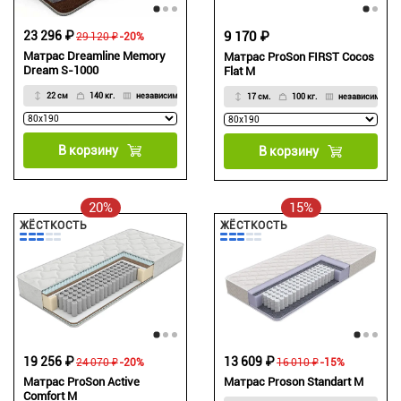
23 296 ₽
9 170 ₽
29 120 ₽
-20%
Матрас Dreamline Memory
Матрас ProSon FIRST Cocos
Dream S-1000
Flat M
22 см
140 кг.
независимый
17 см.
100 кг.
независимый
В корзину
В корзину
20%
15%
ЖЁСТКОСТЬ
ЖЁСТКОСТЬ
19 256 ₽
13 609 ₽
24 070 ₽
-20%
16 010 ₽
-15%
Матрас ProSon Active
Матрас Proson Standart M
Comfort M