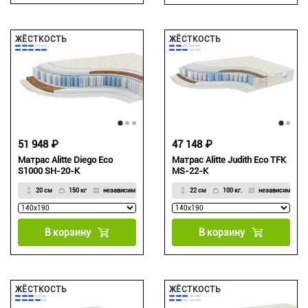
ЖЁСТКОСТЬ
ЖЁСТКОСТЬ
51 948 ₽
47 148 ₽
Матрас Alitte Diego Eco
Матрас Alitte Judith Eco TFK
S1000 SH-20-K
MS-22-K
20 см
150 кг
независимый, 7-зональный блок
22 см
100 кг.
независимый, 5
В корзину
В корзину
ЖЁСТКОСТЬ
ЖЁСТКОСТЬ