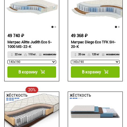
49 740 ₽
49 368 ₽
Матрас Alitte Judith Eco S-
Матрас Diego Eco TFK SH-
1000 MS-22-K
20-K
22 см
110 кг.
независимый, 7-зональный
20 см
120 кг
независимый, 5
В корзину
В корзину
20%
ЖЁСТКОСТЬ
ЖЁСТКОСТЬ