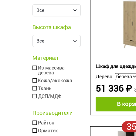
Высота шкафа
Материал
Шкаф для одежд
Из массива
дерева
Дерево:
Кожа/экокожа
51 336 ₽
Ткань
ДСП/МДФ
В корз
Производители
Райтон
3
Орматек