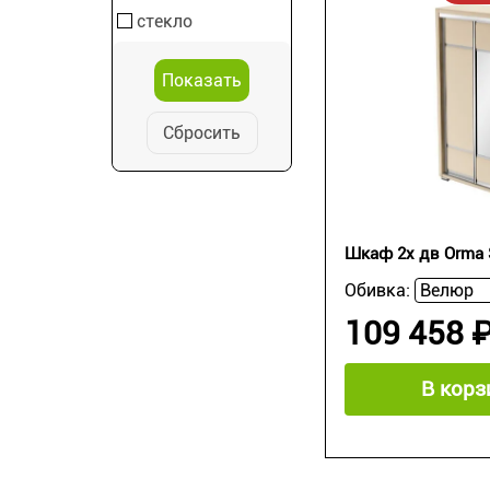
стекло
Сбросить
Шкаф 2х дв Orma S
Обивка:
109 458 
В корз