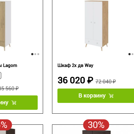
ы Lagom
Шкаф 2х дв Way
36 020 ₽
72 040 ₽
85 560 ₽
В корзину
ину
5%
30%