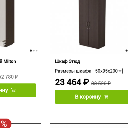
 Milton
Шкаф Этюд
Размеры шкафа:
52 780 ₽
23 464 ₽
33 520 ₽
ину
В корзину
2%