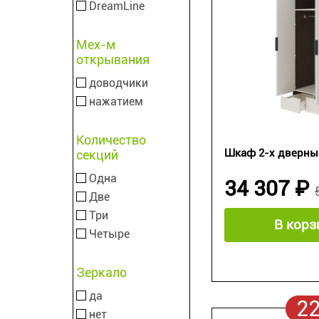
DreamLine
Мех-м
открывания
доводчики
нажатием
Количество
Шкаф 2-х дверный
секций
Одна
34 307 ₽
Две
Три
В корз
Четыре
Зеркало
да
2
нет