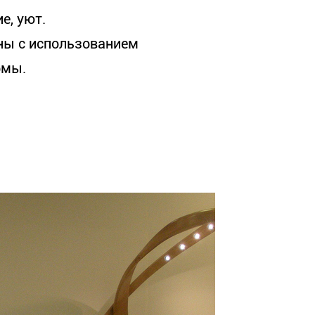
е, уют.
ны с использованием
рмы.