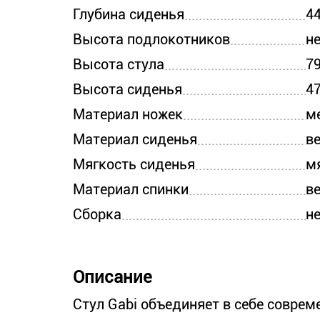
Глубина сиденья
4
Высота подлокотников
н
Высота стула
7
Высота сиденья
4
Материал ножек
м
Материал сиденья
в
Мягкость сиденья
м
Материал спинки
в
Сборка
н
Описание
Стул Gabi объединяет в себе соврем