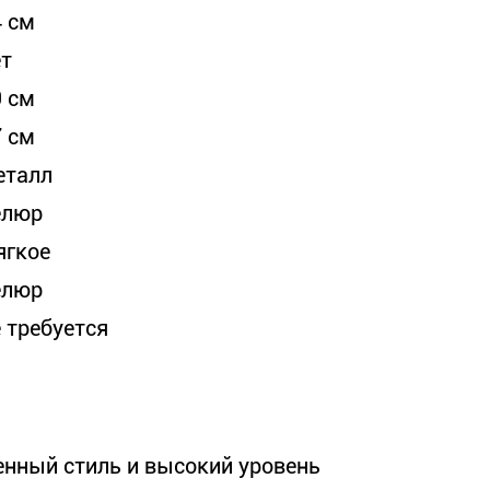
4 см
ет
9 см
7 см
еталл
елюр
ягкое
елюр
е требуется
енный стиль и высокий уровень