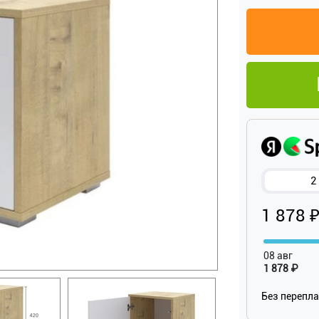
2
1 878 
08 авг
1 878 ₽
Без перепл