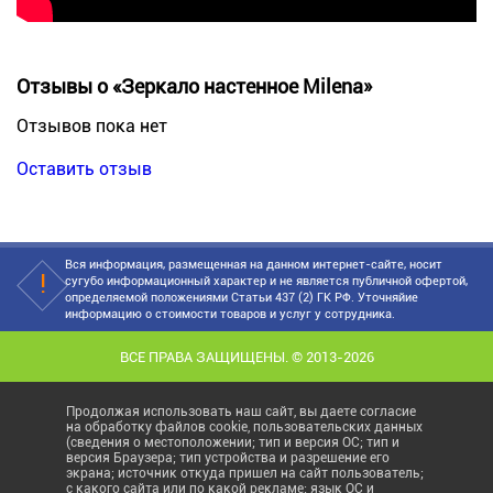
Отзывы о «Зеркало настенное Milena»
Отзывов пока нет
Оставить отзыв
Вся информация, размещенная на данном интернет-сайте, носит
сугубо информационный характер и не является публичной офертой,
определяемой положениями Статьи 437 (2) ГК РФ. Уточняйие
информацию о стоимости товаров и услуг у сотрудника.
ВСЕ ПРАВА ЗАЩИЩЕНЫ. © 2013-2026
Продолжая использовать наш сайт, вы даете согласие
на обработку файлов cookie, пользовательских данных
(сведения о местоположении; тип и версия ОС; тип и
версия Браузера; тип устройства и разрешение его
экрана; источник откуда пришел на сайт пользователь;
с какого сайта или по какой рекламе; язык ОС и